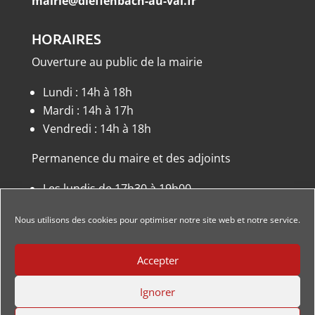
mairie@dieffenbach-au-val.fr
HORAIRES
Ouverture au public de la mairie
Lundi : 14h à 18h
Mardi : 14h à 17h
Vendredi : 14h à 18h
Permanence du maire et des adjoints
Les lundis de 17h30 à 19h00
ou sur rendez-vous.
Nous utilisons des cookies pour optimiser notre site web et notre service.
Accepter
Ignorer
Conception
Dismeo
| Tous droits réservés ‘Dieffenbach au