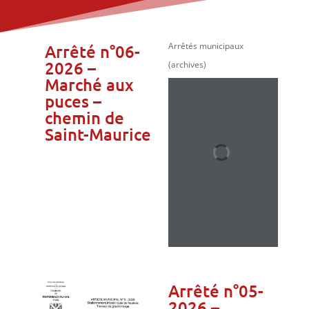
Arrêtés municipaux
Arrêté n°06-
2026 –
(archives)
Marché aux
puces –
chemin de
Saint-Maurice
Arrêté n°05-
2026 –