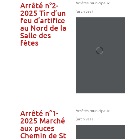
Arrêtés municipaux
Arrêté n°2-
2025 Tir d’un
(archives)
feu d’artifice
au Nord de la
Salle des
fêtes
Arrêtés municipaux
Arrêté n°1-
2025 Marché
(archives)
aux puces
Chemin de St