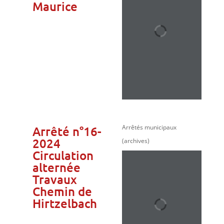
Maurice
Arrêtés municipaux
Arrêté n°16-
2024
(archives)
Circulation
alternée
Travaux
Chemin de
Hirtzelbach