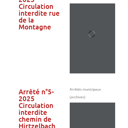
Circulation
interdite rue
de la
Montagne
Arrêtés municipaux
Arrêté n°5-
2025
(archives)
Circulation
interdite
chemin de
Hirtzelbach